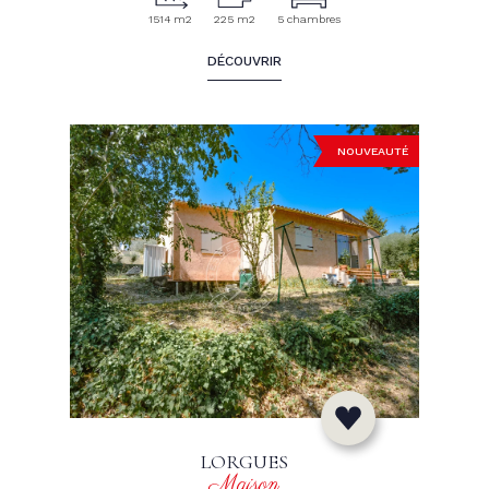
1514 m2
225 m2
5 chambres
DÉCOUVRIR
NOUVEAUTÉ
LORGUES
Maison