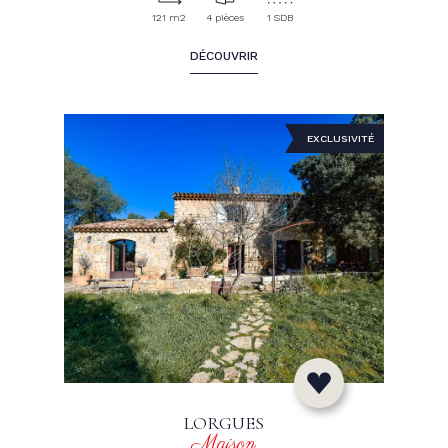
121 m2
4 pièces
1 SDB
DÉCOUVRIR
EXCLUSIVITÉ
LORGUES
Maison