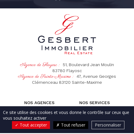
Agence de Flayosc :
51, Boulevard Jean Moulin
83780
Flayosc
Agence de Sainte-Maxime :
47, Avenue Georges
Clémenceau
83120
Sainte-Maxime
NOS AGENCES
NOS SERVICES
NOS BIENS DANS LE VAR
NOS BIENS À BALI
Ce site utilise des cookies et vous donne le contrôle sur ceux que
CONTACT & ACCÈS
vous souhaitez activer
Tout accepter
Tout refuser
Personnaliser