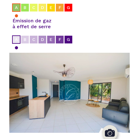
A
B
C
D
E
F
G
Émission de gaz
à effet de serre
A
B
C
D
E
F
G