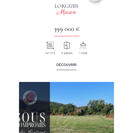
LORGUES
Maison
399 000 €
121 m2
4 pièces
1 SDB
DÉCOUVRIR