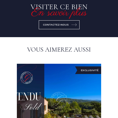
VISITER CE BIEN
En savoir plus
CONTACTEZ-NOUS
VOUS AIMEREZ AUSSI
EXCLUSIVITÉ