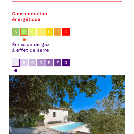
Consommation
énergétique
A
B
C
D
E
F
G
Émission de gaz
à effet de serre
A
B
C
D
E
F
G