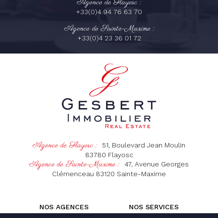
Agence de Flayosc :
+33(0)4 94 76 63 70
Agence de Sainte-Maxime :
+33(0)4 23 36 01 72
Agence de Flayosc :
51, Boulevard Jean Moulin
83780
Flayosc
Agence de Sainte-Maxime :
47, Avenue Georges
Clémenceau
83120
Sainte-Maxime
NOS AGENCES
NOS SERVICES
NOS BIENS DANS LE VAR
NOS BIENS À BALI