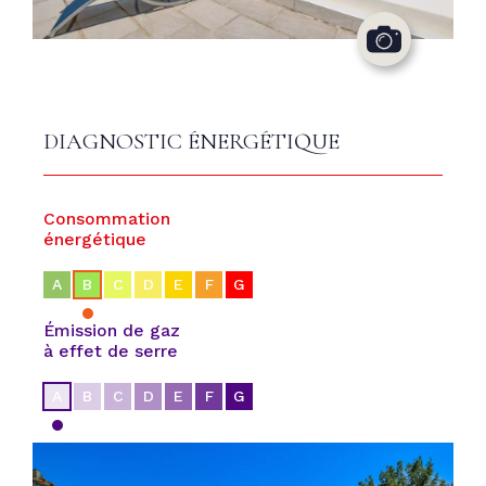
DIAGNOSTIC ÉNERGÉTIQUE
Consommation
énergétique
A
B
C
D
E
F
G
Émission de gaz
à effet de serre
A
B
C
D
E
F
G