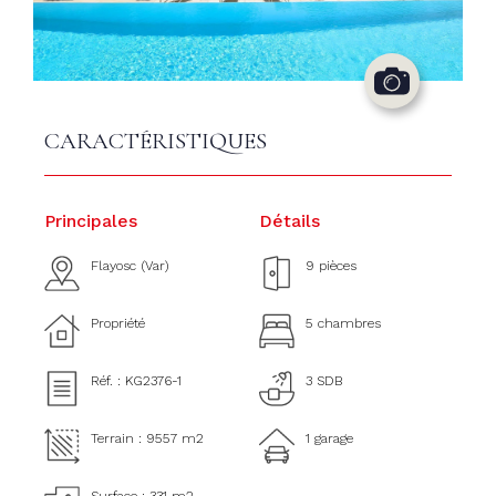
CARACTÉRISTIQUES
Principales
Détails
Flayosc (Var)
9 pièces
Propriété
5 chambres
Réf. : KG2376-1
3 SDB
Terrain : 9557 m2
1 garage
Surface : 331 m2