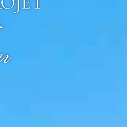
OJET
R
r