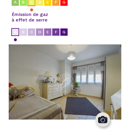
A
B
C
D
E
F
G
Émission de gaz
à effet de serre
A
B
C
D
E
F
G