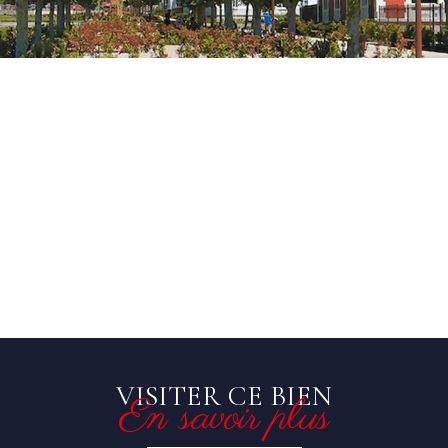
VISITER CE BIEN
En savoir plus