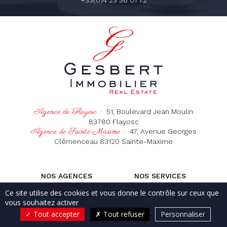
Agence de Flayosc :
51, Boulevard Jean Moulin
83780
Flayosc
Agence de Sainte-Maxime :
47, Avenue Georges
Clémenceau
83120
Sainte-Maxime
NOS AGENCES
NOS SERVICES
NOS BIENS DANS LE VAR
NOS BIENS À BALI
Ce site utilise des cookies et vous donne le contrôle sur ceux que
CONTACT & ACCÈS
vous souhaitez activer
Tout accepter
Tout refuser
Personnaliser